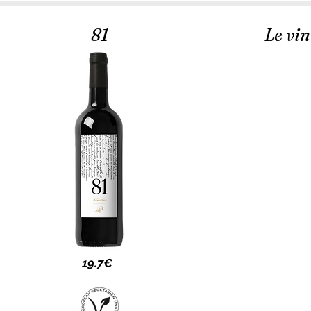
81
Le vi
19.7€