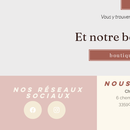
Vous y trouver
Et notre b
boutiq
Nou
Nos réseaux
Ch
sociaux
6 chem
33590